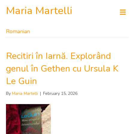
Maria Martelli
M
e
n
u
Romanian
Recitiri în Iarnă. Explorând
genul în Gethen cu Ursula K
Le Guin
By
Maria Martelli
|
February 15, 2026