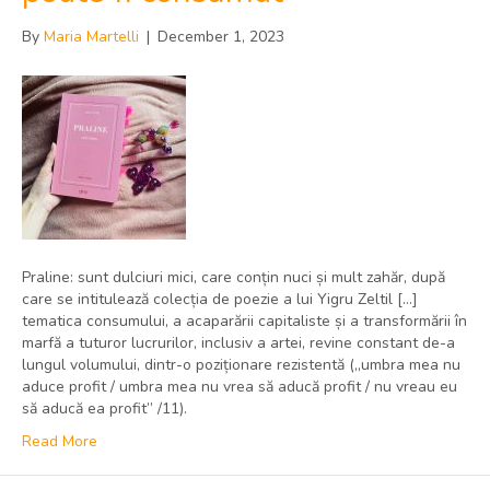
By
Maria Martelli
|
December 1, 2023
Praline: sunt dulciuri mici, care conțin nuci și mult zahăr, după
care se intitulează colecția de poezie a lui Yigru Zeltil […]
tematica consumului, a acaparării capitaliste și a transformării în
marfă a tuturor lucrurilor, inclusiv a artei, revine constant de-a
lungul volumului, dintr-o poziționare rezistentă („umbra mea nu
aduce profit / umbra mea nu vrea să aducă profit / nu vreau eu
să aducă ea profit” /11).
Read More